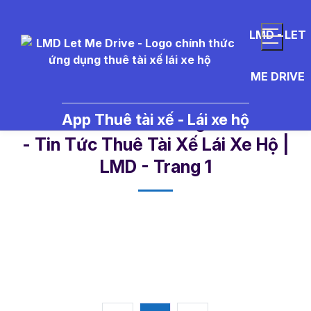
LMD - LET
ME DRIVE
App Thuê tài xế - Lái xe hộ
l%E1%BB%8Bch%20ngh%E1%BB%
- Tin Tức Thuê Tài Xế Lái Xe Hộ |
LMD - Trang 1​