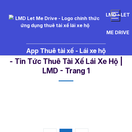
LMD - LET
ME DRIVE
App Thuê tài xế - Lái xe hộ
l%E1%BB%9Di%20ch%C3%BAc%
- Tin Tức Thuê Tài Xế Lái Xe Hộ |
LMD - Trang 1​