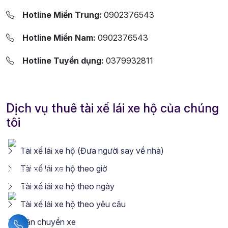
Hotline Miền Trung:
0902376543
Hotline Miền Nam:
0902376543
Hotline Tuyển dụng:
0379932811
Dịch vụ thuê tài xế lái xe hộ của chúng
tôi
Tài xế lái xe hộ (Đưa người say về nhà)
Tài xế lái xe hộ theo giờ
Tài xế lái xe hộ theo ngày
Tài xế lái xe hộ theo yêu cầu
Vận chuyển xe
Liên hệ hotline