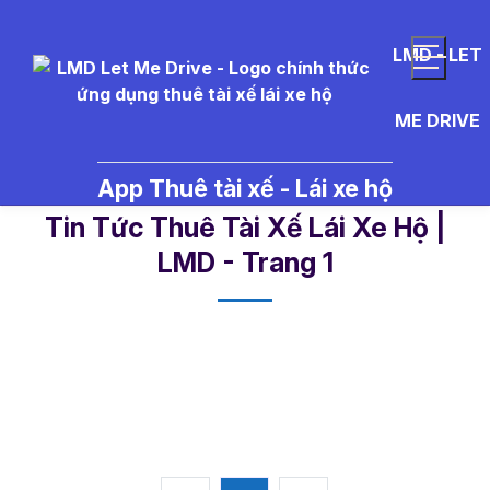
LMD - LET
ME DRIVE
App Thuê tài xế - Lái xe hộ
lai%20xe%20ho%20Ha%20Noi -
Tin Tức Thuê Tài Xế Lái Xe Hộ |
LMD - Trang 1​