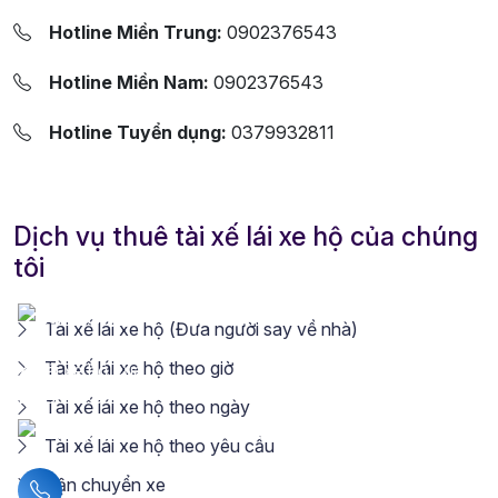
Hotline Miền Trung:
0902376543
Hotline Miền Nam:
0902376543
Hotline Tuyển dụng:
0379932811
Dịch vụ thuê tài xế lái xe hộ của chúng
tôi
Tài xế lái xe hộ (Đưa người say về nhà)
Tài xế lái xe hộ theo giờ
Tài xế lái xe hộ theo ngày
Tài xế lái xe hộ theo yêu cầu
Vận chuyển xe
Liên hệ hotline