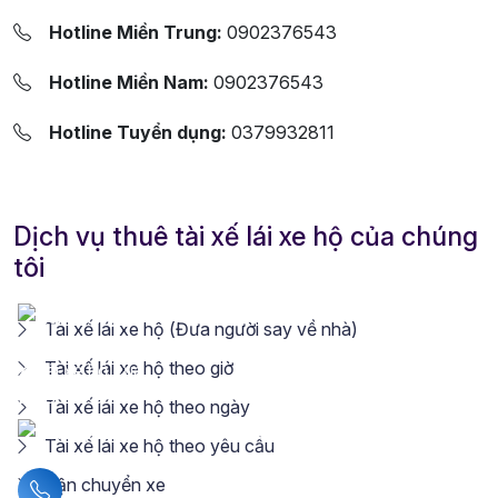
Hotline Miền Trung:
0902376543
Hotline Miền Nam:
0902376543
Hotline Tuyển dụng:
0379932811
Dịch vụ thuê tài xế lái xe hộ của chúng
tôi
Tài xế lái xe hộ (Đưa người say về nhà)
Tài xế lái xe hộ theo giờ
Tài xế lái xe hộ theo ngày
Tài xế lái xe hộ theo yêu cầu
Vận chuyển xe
Liên hệ hotline