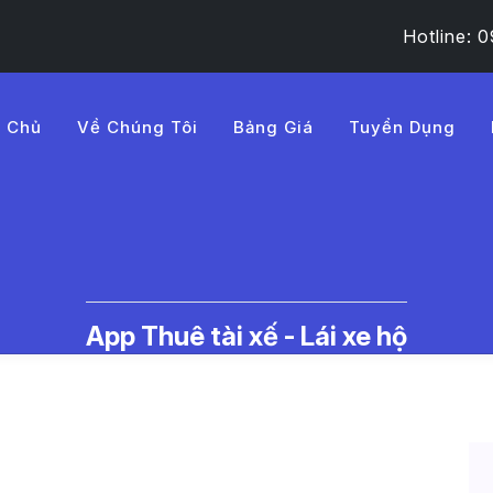
Hotline:
g Chủ
Về Chúng Tôi
Bảng Giá
Tuyển Dụng
A%B9o%20ch%C4%83m%20
c Thuê Tài Xế Lái Xe Hộ | LMD -
App Thuê tài xế - Lái xe hộ