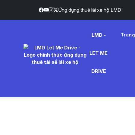
Ứng dụng thuê lái xe hộ LMD
LMD -
Tran
LET ME
m%E1%B
DRIVE
- Tin Tứ