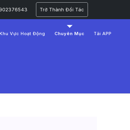
 0902376543
Trở Thành Đối Tác
Khu Vực Hoạt Động
Chuyên Mục
Tải APP
s%C3%B3c%20xe
 Trang 1​