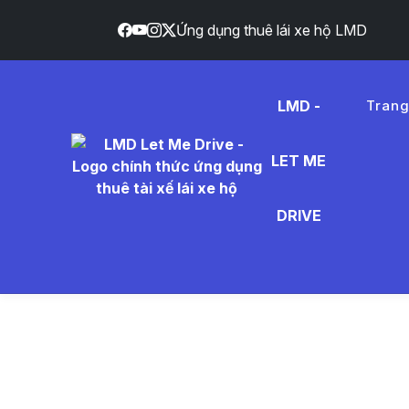
Ứng dụng thuê lái xe hộ LMD
LMD -
Tran
LET ME
m%E1%B
DRIVE
- Tin Tứ