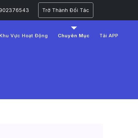
 0902376543
Trở Thành Đối Tác
Khu Vực Hoạt Động
Chuyên Mục
Tải APP
20giao%20th%C3%B4ng
 Trang 1​