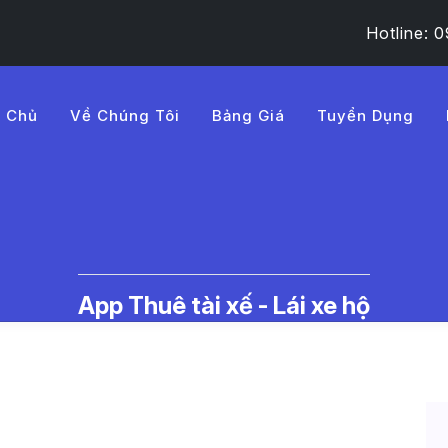
Hotline:
g Chủ
Về Chúng Tôi
Bảng Giá
Tuyển Dụng
B%A9c%20ph%E1%BA%A1t%
c Thuê Tài Xế Lái Xe Hộ | LMD -
App Thuê tài xế - Lái xe hộ