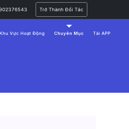
 0902376543
Trở Thành Đối Tác
Khu Vực Hoạt Động
Chuyên Mục
Tải APP
030%204
 Trang 1​