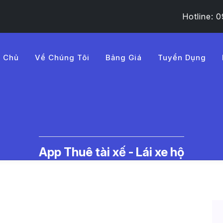
Hotline:
g Chủ
Về Chúng Tôi
Bảng Giá
Tuyển Dụng
BA%A1c%20l%E1%BB%85%2
c Thuê Tài Xế Lái Xe Hộ | LMD -
App Thuê tài xế - Lái xe hộ