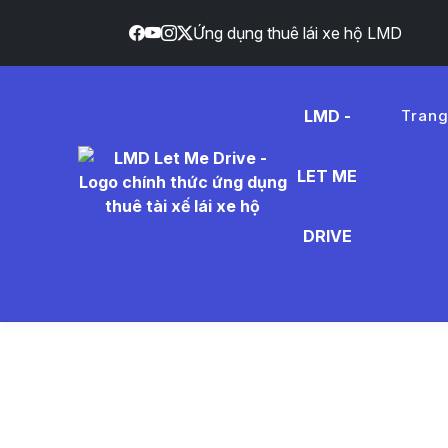
Ứng dụng thuê lái xe hộ LMD
LMD -
Tran
LET ME
nh%E1%
DRIVE
- Tin Tứ