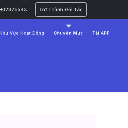
 0902376543
Trở Thành Đối Tác
Khu Vực Hoạt Động
Chuyên Mục
Tải APP
%20xe%20%C3%B4%20t%C
 Trang 1​