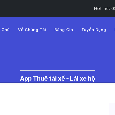
Hotline:
g Chủ
Về Chúng Tôi
Bảng Giá
Tuyển Dụng
B%ADa%20ch%E1%BB%AFa
c Thuê Tài Xế Lái Xe Hộ | LMD -
App Thuê tài xế - Lái xe hộ