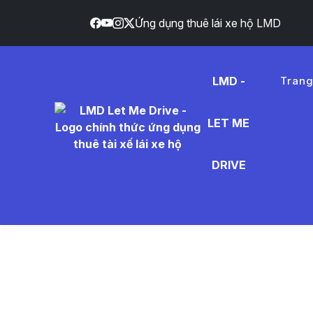
Ứng dụng thuê lái xe hộ LMD
LMD -
Tran
LET ME
s%E1%B
DRIVE
- Tin Tứ