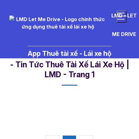
LMD - LET
ME DRIVE
App Thuê tài xế - Lái xe hộ
stt%20sinh%20nh%E1%BA%ADt%2
- Tin Tức Thuê Tài Xế Lái Xe Hộ |
LMD - Trang 1​