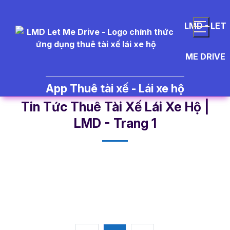
LMD - LET
ME DRIVE
App Thuê tài xế - Lái xe hộ
t%C3%A0i%20x%E1%BA%BF -
Tin Tức Thuê Tài Xế Lái Xe Hộ |
LMD - Trang 1​