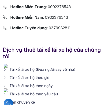
Hotline Miền Trung:
0902376543
Hotline Miền Nam:
0902376543
Hotline Tuyển dụng:
0379932811
Dịch vụ thuê tài xế lái xe hộ của chúng
tôi
Tài xế lái xe hộ (Đưa người say về nhà)
Tài xế lái xe hộ theo giờ
Tài xế lái xe hộ theo ngày
Tài xế lái xe hộ theo yêu cầu
Vận chuyển xe
Liên hệ hotline