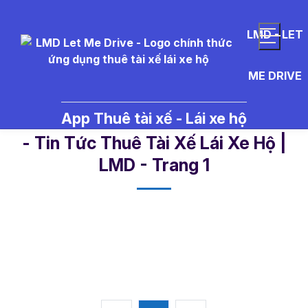
LMD - LET
ME DRIVE
App Thuê tài xế - Lái xe hộ
t%E1%BA%BFt%20di%E1%BB%8
- Tin Tức Thuê Tài Xế Lái Xe Hộ |
LMD - Trang 1​