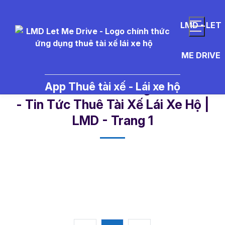
LMD - LET
ME DRIVE
App Thuê tài xế - Lái xe hộ
th%E1%BA%A5t%20nghi%E1%BB%
- Tin Tức Thuê Tài Xế Lái Xe Hộ |
LMD - Trang 1​