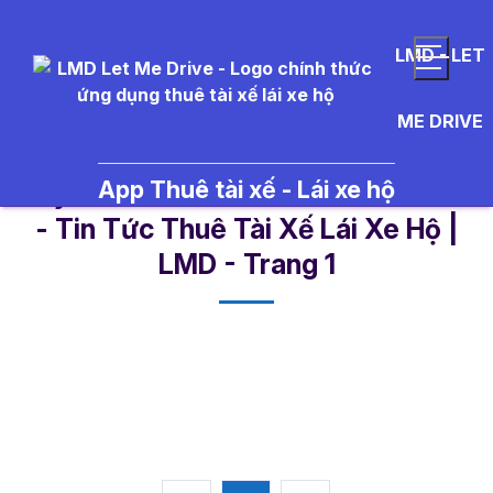
LMD - LET
ME DRIVE
App Thuê tài xế - Lái xe hộ
thay%20l%E1%BB%8Dc%20d%E
- Tin Tức Thuê Tài Xế Lái Xe Hộ |
LMD - Trang 1​