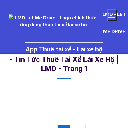
LMD - LET
ME DRIVE
App Thuê tài xế - Lái xe hộ
tuy%E1%BB%83n%20t%C3%A0i%
- Tin Tức Thuê Tài Xế Lái Xe Hộ |
LMD - Trang 1​