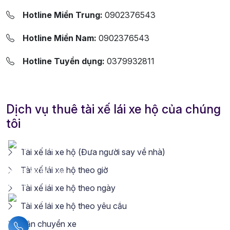
Hotline Miền Trung:
0902376543
Hotline Miền Nam:
0902376543
Hotline Tuyển dụng:
0379932811
Dịch vụ thuê tài xế lái xe hộ của chúng
tôi
Tài xế lái xe hộ (Đưa người say về nhà)
Tài xế lái xe hộ theo giờ
Tài xế lái xe hộ theo ngày
Tài xế lái xe hộ theo yêu cầu
Vận chuyển xe
Liên hệ hotline