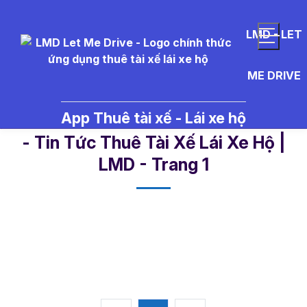
LMD - LET
ME DRIVE
App Thuê tài xế - Lái xe hộ
vi%E1%BB%87c%20l%C3%A0m%
- Tin Tức Thuê Tài Xế Lái Xe Hộ |
LMD - Trang 1​