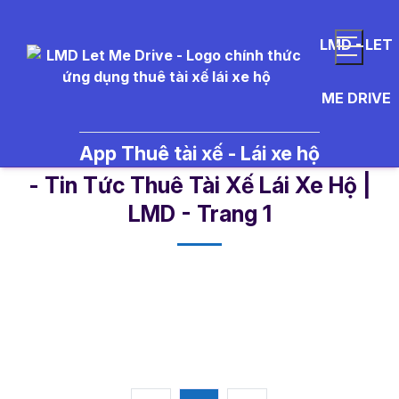
LMD - LET
ME DRIVE
App Thuê tài xế - Lái xe hộ
vi%E1%BB%87c%20l%C3%A0m%
- Tin Tức Thuê Tài Xế Lái Xe Hộ |
LMD - Trang 1​