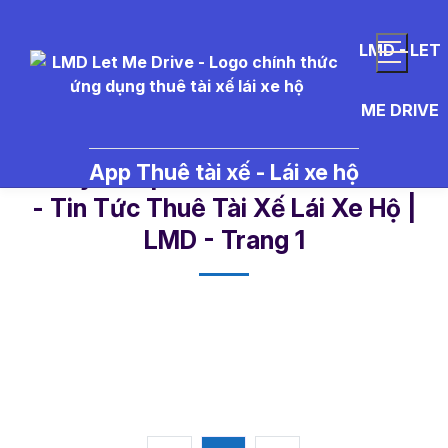
LMD - LET
ME DRIVE
App Thuê tài xế - Lái xe hộ
whisky%20pha%20ch%E1%BA%BF
- Tin Tức Thuê Tài Xế Lái Xe Hộ |
LMD - Trang 1​