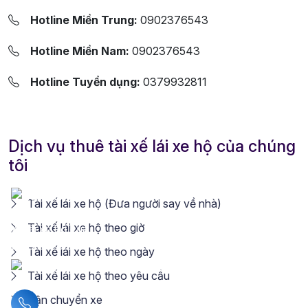
Hotline Miền Trung:
0902376543
Hotline Miền Nam:
0902376543
Hotline Tuyển dụng:
0379932811
Dịch vụ thuê tài xế lái xe hộ của chúng
tôi
Tài xế lái xe hộ (Đưa người say về nhà)
Tài xế lái xe hộ theo giờ
Tài xế lái xe hộ theo ngày
Tài xế lái xe hộ theo yêu cầu
Vận chuyển xe
Liên hệ hotline