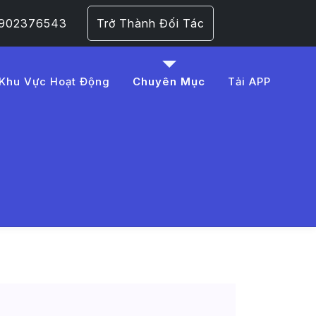
 0902376543
Trở Thành Đối Tác
Khu Vực Hoạt Động
Chuyên Mục
Tải APP
%202025
 Trang 1​