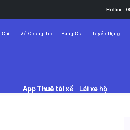
Hotline:
g Chủ
Về Chúng Tôi
Bảng Giá
Tuyển Dụng
%C3%A1n%20t%E1%BA%A3i
c Thuê Tài Xế Lái Xe Hộ | LMD -
App Thuê tài xế - Lái xe hộ