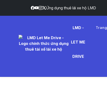
Ứng dụng thuê lái xe hộ LMD
LMD -
Tran
LET ME
xe%20b
DRIVE
- Tin Tứ