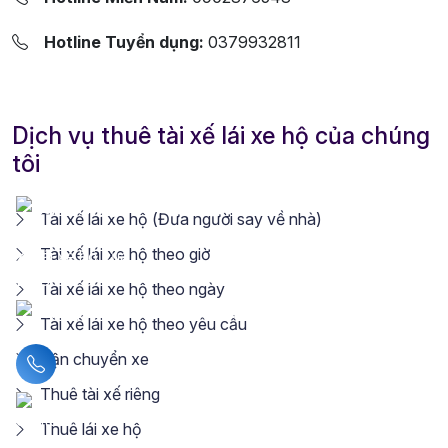
Hotline Tuyển dụng:
0379932811
Dịch vụ thuê tài xế lái xe hộ của chúng
tôi
Tài xế lái xe hộ (Đưa người say về nhà)
Tài xế lái xe hộ theo giờ
Tài xế lái xe hộ theo ngày
Tài xế lái xe hộ theo yêu cầu
Vận chuyển xe
Liên hệ hotline
Thuê tài xế riêng
Thuê lái xe hộ