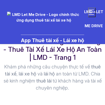
LMD - LET
ME DRIVE
l%E1%BB%85%20gi%C3%A1ng%
App Thuê tài xế - Lái xe hộ
- Thuê Tài Xế Lái Xe Hộ An Toàn
| LMD - Trang 1​
Khám phá những câu chuyện thực tế về
thuê
tài xế
,
lái xe hộ
và
lái hộ
an toàn từ LMD. Chia
sẻ kinh nghiệm
thuê lái
từ khách hàng và tài xế
chuyên nghiệp.