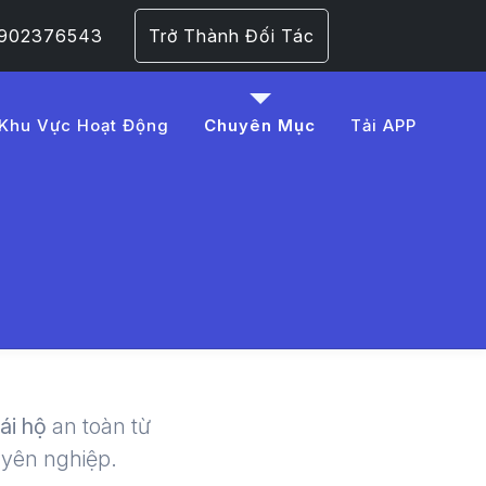
 0902376543
Trở Thành Đối Tác
Khu Vực Hoạt Động
Chuyên Mục
Tải APP
c%20t%E1%BA%BFt%2
 | LMD -
lái hộ
an toàn từ
uyên nghiệp.