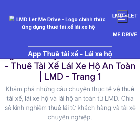
LMD - LET
ME DRIVE
ng%C3%A0y%20t%E1%BB%91t
App Thuê tài xế - Lái xe hộ
- Thuê Tài Xế Lái Xe Hộ An Toàn
| LMD - Trang 1​
Khám phá những câu chuyện thực tế về
thuê
tài xế
,
lái xe hộ
và
lái hộ
an toàn từ LMD. Chia
sẻ kinh nghiệm
thuê lái
từ khách hàng và tài xế
chuyên nghiệp.