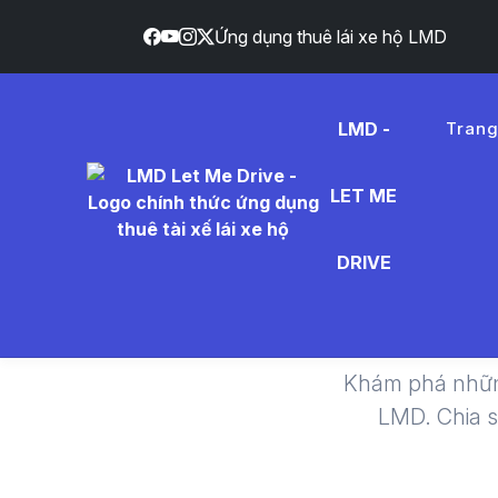
Ứng dụng thuê lái xe hộ LMD
LMD -
Tran
LET ME
trò chơ
DRIVE
Khám phá nhữn
LMD. Chia 