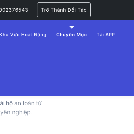
 0902376543
Trở Thành Đối Tác
Khu Vực Hoạt Động
Chuyên Mục
Tải APP
ái Xe Hộ
lái hộ
an toàn từ
uyên nghiệp.