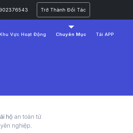
 0902376543
Trở Thành Đối Tác
Khu Vực Hoạt Động
Chuyên Mục
Tải APP
%91t%20nh%E1%BA%A5t
 | LMD -
lái hộ
an toàn từ
uyên nghiệp.