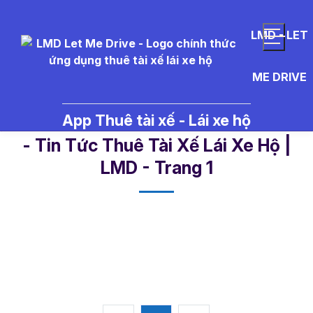
LMD - LET
ME DRIVE
App Thuê tài xế - Lái xe hộ
%C4%91%C3%A8n%20b%C3%A1o
- Tin Tức Thuê Tài Xế Lái Xe Hộ |
LMD - Trang 1​