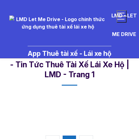
LMD - LET
ME DRIVE
App Thuê tài xế - Lái xe hộ
D%E1%BB%8Bch%20v%E1%BB%A
- Tin Tức Thuê Tài Xế Lái Xe Hộ |
LMD - Trang 1​