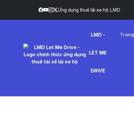
Ứng dụng thuê lái xe hộ LMD
LMD -
Tran
LET ME
c%C3%A
DRIVE
- Tin Tứ