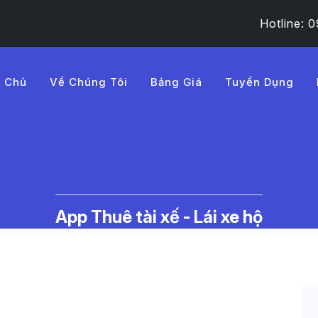
Hotline:
g Chủ
Về Chúng Tôi
Bảng Giá
Tuyển Dụng
1ch%20u%E1%BB%91ng%20
c Thuê Tài Xế Lái Xe Hộ | LMD -
App Thuê tài xế - Lái xe hộ