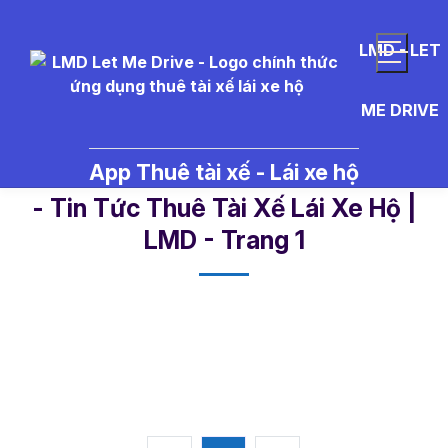
LMD - LET
ME DRIVE
App Thuê tài xế - Lái xe hộ
cocktail%20v%E1%BB%9Bi%20r
- Tin Tức Thuê Tài Xế Lái Xe Hộ |
LMD - Trang 1​