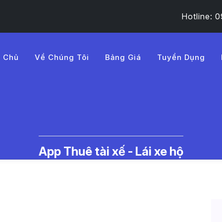
Hotline:
g Chủ
Về Chúng Tôi
Bảng Giá
Tuyển Dụng
%AA%20t%C3%A0i%20x%E
c Thuê Tài Xế Lái Xe Hộ | LMD -
App Thuê tài xế - Lái xe hộ