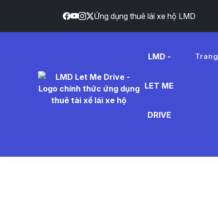
Ứng dụng thuê lái xe hộ LMD
LMD -
Tran
LET ME
thu%C3
DRIVE
- Tin Tứ