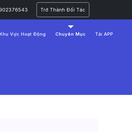
 0902376543
Trở Thành Đối Tác
Khu Vực Hoạt Động
Chuyên Mục
Tải APP
1%BA%BF
 Trang 1​