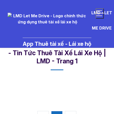
LMD - LET
ME DRIVE
App Thuê tài xế - Lái xe hộ
tr%C3%B2%20ch%C6%A1i%20n
- Tin Tức Thuê Tài Xế Lái Xe Hộ |
LMD - Trang 1​