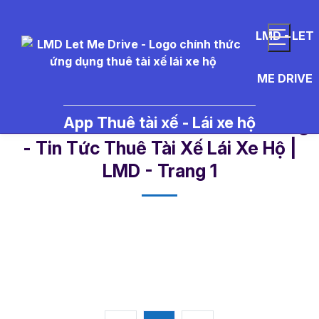
LMD - LET
ME DRIVE
App Thuê tài xế - Lái xe hộ
%C4%91%C6%B0%E1%BB%9Dng%
- Tin Tức Thuê Tài Xế Lái Xe Hộ |
LMD - Trang 1​