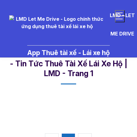
LMD - LET
ME DRIVE
App Thuê tài xế - Lái xe hộ
%C4%91%E1%BA%B7t%20t%C3%A
- Tin Tức Thuê Tài Xế Lái Xe Hộ |
LMD - Trang 1​