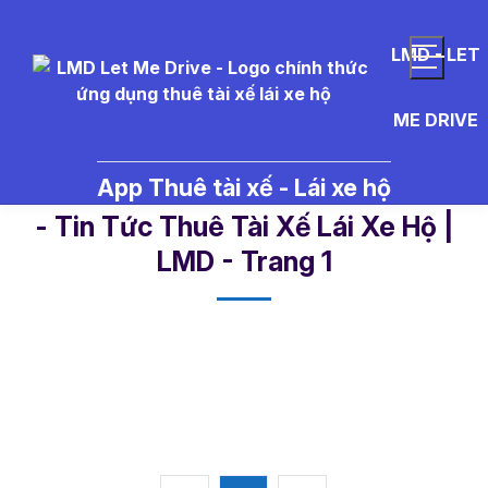
LMD - LET
ME DRIVE
App Thuê tài xế - Lái xe hộ
%C4%91%E1%BB%99%20c%E1%B
- Tin Tức Thuê Tài Xế Lái Xe Hộ |
LMD - Trang 1​