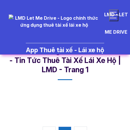
LMD - LET
ME DRIVE
App Thuê tài xế - Lái xe hộ
%E1%BB%A9ng%20d%E1%BB%A5
- Tin Tức Thuê Tài Xế Lái Xe Hộ |
LMD - Trang 1​