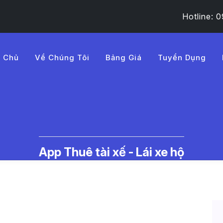
Hotline:
g Chủ
Về Chúng Tôi
Bảng Giá
Tuyển Dụng
%A9ng%20d%E1%BB%A5ng%
 Thuê Tài Xế Lái Xe Hộ | LMD - 
App Thuê tài xế - Lái xe hộ