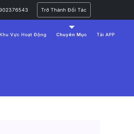
 0902376543
Trở Thành Đối Tác
Khu Vực Hoạt Động
Chuyên Mục
Tải APP
20GPS -
Trang 1​