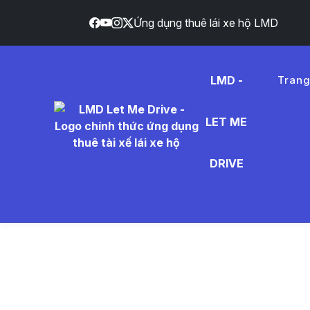
Ứng dụng thuê lái xe hộ LMD
LMD -
Tran
LET ME
%E1%BB
DRIVE
Tin Tức