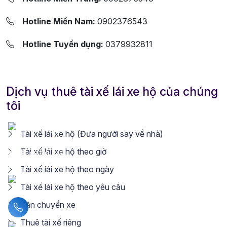
Hotline Miền Nam:
0902376543
Hotline Tuyển dụng:
0379932811
Dịch vụ thuê tài xế lái xe hộ của chúng
tôi
Tài xế lái xe hộ (Đưa người say về nhà)
Tài xế lái xe hộ theo giờ
Tài xế lái xe hộ theo ngày
Tài xế lái xe hộ theo yêu cầu
Vận chuyển xe
Liên hệ hotline
Thuê tài xế riêng