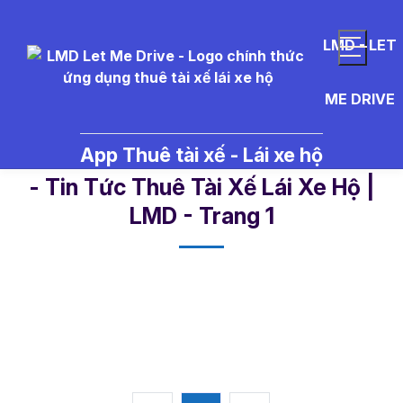
LMD - LET
ME DRIVE
App Thuê tài xế - Lái xe hộ
T%C3%A0i%20x%E1%BA%BF%20
- Tin Tức Thuê Tài Xế Lái Xe Hộ |
LMD - Trang 1​