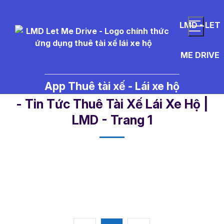
LMD - LET
ME DRIVE
App Thuê tài xế - Lái xe hộ
T%E1%BA%BFt%20%C3%A2m%20
- Tin Tức Thuê Tài Xế Lái Xe Hộ |
LMD - Trang 1​