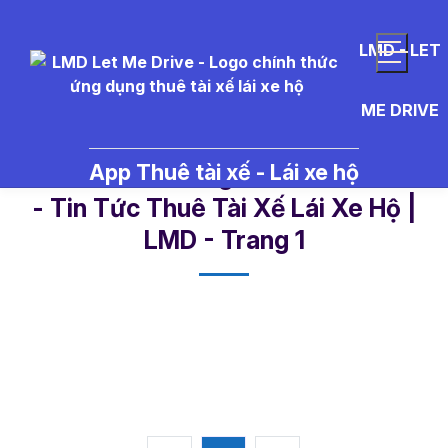
LMD - LET
ME DRIVE
App Thuê tài xế - Lái xe hộ
bia%20cho%20ng%C6%B0%E1%B
- Tin Tức Thuê Tài Xế Lái Xe Hộ |
LMD - Trang 1​