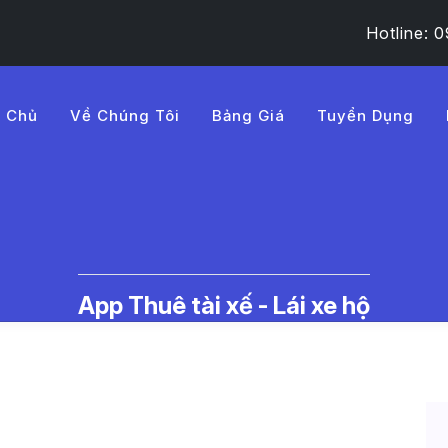
Hotline:
g Chủ
Về Chúng Tôi
Bảng Giá
Tuyển Dụng
m%E1%BA%A1nh%20%C4%91
c Thuê Tài Xế Lái Xe Hộ | LMD -
App Thuê tài xế - Lái xe hộ