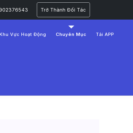
 0902376543
Trở Thành Đối Tác
Khu Vực Hoạt Động
Chuyên Mục
Tải APP
%E1%BB%99%20c%E1%BB%
 Trang 1​