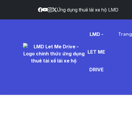
Ứng dụng thuê lái xe hộ LMD
LMD -
Tran
LET ME
bia%20
DRIVE
- Tin Tứ