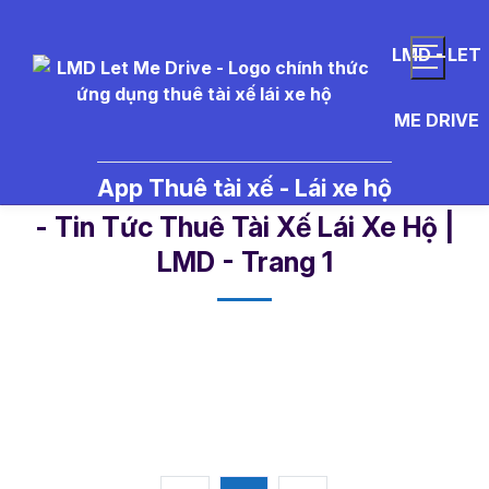
LMD - LET
ME DRIVE
App Thuê tài xế - Lái xe hộ
c%C3%A1c%20lo%E1%BA%A1i%2
- Tin Tức Thuê Tài Xế Lái Xe Hộ |
LMD - Trang 1​