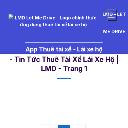
LMD - LET
ME DRIVE
App Thuê tài xế - Lái xe hộ
c%C3%A1ch%20ch%E1%BB%8Dn
- Tin Tức Thuê Tài Xế Lái Xe Hộ |
LMD - Trang 1​