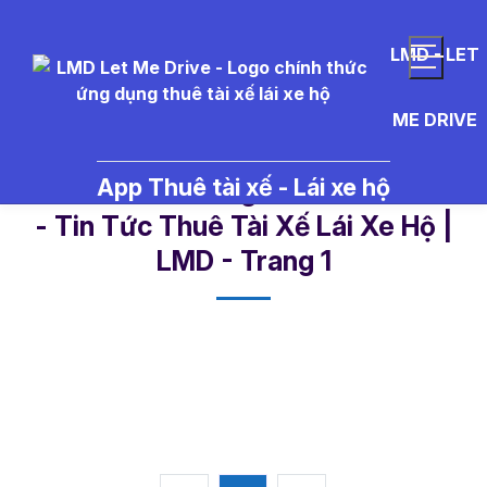
LMD - LET
ME DRIVE
App Thuê tài xế - Lái xe hộ
c%C3%A1ch%20gi%E1%BB%AF%
- Tin Tức Thuê Tài Xế Lái Xe Hộ |
LMD - Trang 1​