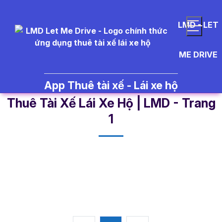
LMD - LET
ME DRIVE
App Thuê tài xế - Lái xe hộ
c%E1%BB%A9u%20xe - Tin Tức
Thuê Tài Xế Lái Xe Hộ | LMD - Trang
1​