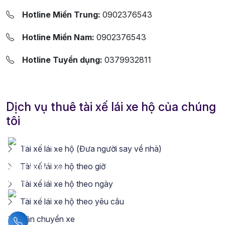
Hotline Miền Trung:
0902376543
Hotline Miền Nam:
0902376543
Hotline Tuyển dụng:
0379932811
Dịch vụ thuê tài xế lái xe hộ của chúng
tôi
Tài xế lái xe hộ (Đưa người say về nhà)
Tài xế lái xe hộ theo giờ
Tài xế lái xe hộ theo ngày
Tài xế lái xe hộ theo yêu cầu
Vận chuyển xe
Liên hệ hotline