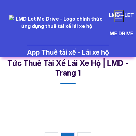
LMD - LET
ME DRIVE
App Thuê tài xế - Lái xe hộ
cabin%20xe%20h%C6%A1i - Tin
Tức Thuê Tài Xế Lái Xe Hộ | LMD -
Trang 1​