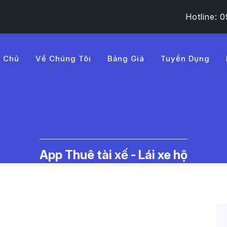
Hotline:
g Chủ
Về Chúng Tôi
Bảng Giá
Tuyển Dụng
83m%20s%C3%B3c%20xe
c Thuê Tài Xế Lái Xe Hộ | LMD -
App Thuê tài xế - Lái xe hộ