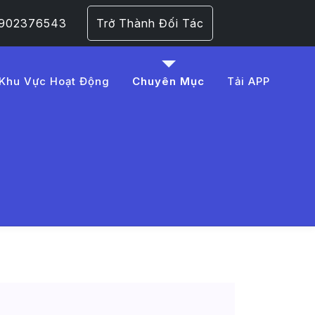
 0902376543
Trở Thành Đối Tác
Khu Vực Hoạt Động
Chuyên Mục
Tải APP
%20m%C3%B9a%20m%C6%B
 Trang 1​