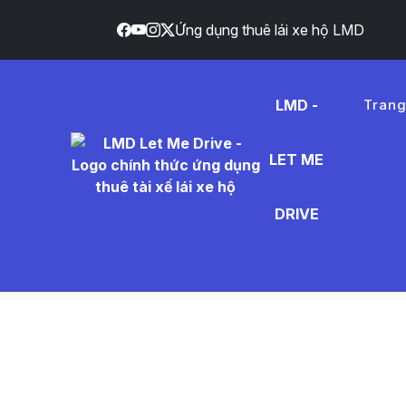
Ứng dụng thuê lái xe hộ LMD
LMD -
Tran
LET ME
ch%C4%
DRIVE
- Tin Tứ