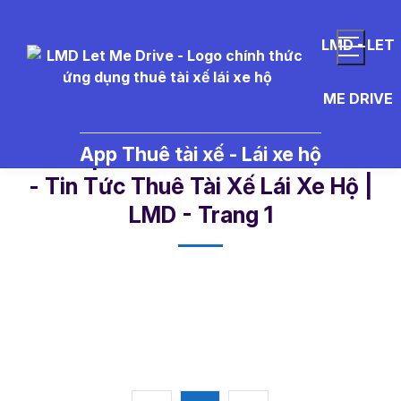
LMD - LET
ME DRIVE
App Thuê tài xế - Lái xe hộ
chi%20ph%C3%AD%20b%E1%BA
- Tin Tức Thuê Tài Xế Lái Xe Hộ |
LMD - Trang 1​