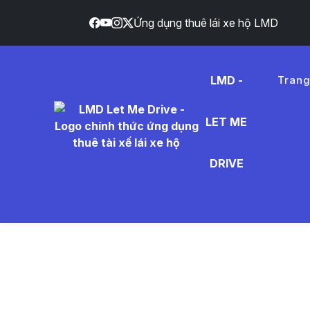
Ứng dụng thuê lái xe hộ LMD
LMD -
Tran
LET ME
gi%E1%
DRIVE
- Tin Tứ