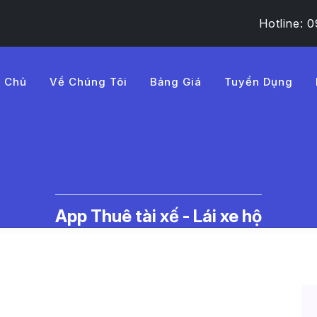
Hotline:
g Chủ
Về Chúng Tôi
Bảng Giá
Tuyển Dụng
BA%A5y%20ph%C3%A9p%20
c Thuê Tài Xế Lái Xe Hộ | LMD -
App Thuê tài xế - Lái xe hộ