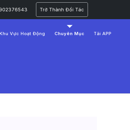
 0902376543
Trở Thành Đối Tác
Khu Vực Hoạt Động
Chuyên Mục
Tải APP
l%C3%A1i%20xe
 Trang 1​